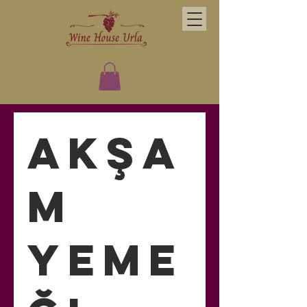
Akşa
m
Yeme