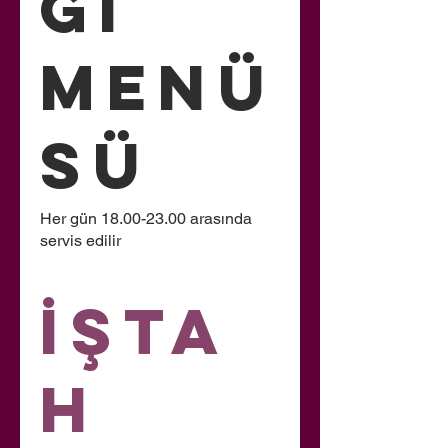
ği
Menü
sü
Her gün 18.00-23.00 arasında
servis edilir
İşta
h