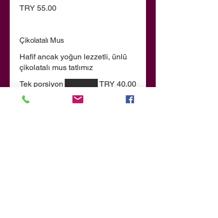
TRY 55.00
Çikolatalı Mus
Hafif ancak yoğun lezzetli, ünlü
çikolatalı mus tatlımız
Tek porsiyon
TRY 40.00
Çift porsiyon
TRY 70.00
Havuçlu Kek
Krem peyniri kremalı, hafif
baharatlı havuçlu kek
TRY 55.00
Brownie