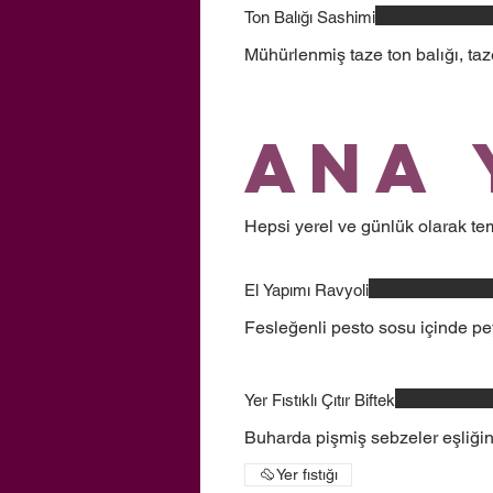
Ton Balığı Sashimi
Mühürlenmiş taze ton balığı, taze 
Ana 
Hepsi yerel ve günlük olarak temi
El Yapımı Ravyoli
Fesleğenli pesto sosu içinde pey
Yer Fıstıklı Çıtır Biftek
Buharda pişmiş sebzeler eşliğin
Yer fıstığı