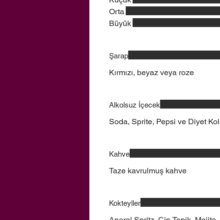
Orta
Büyük
Şarap
Kırmızı, beyaz veya roze
Alkolsuz İçecek
Soda, Sprite, Pepsi ve Diyet Ko
Kahve
Taze kavrulmuş kahve
Kokteyller
Aperol Spritz, Cin Tonik, Mojito