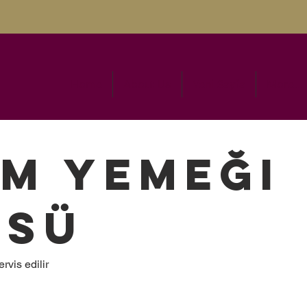
Home
About Us
Yeni Sayfa
More...
m Yemeği
üsü
rvis edilir