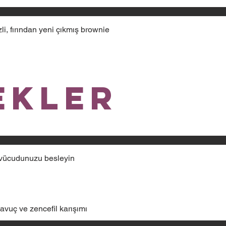
zli, fırından yeni çıkmış brownie
ekler
e vücudunuzu besleyin
havuç ve zencefil karışımı