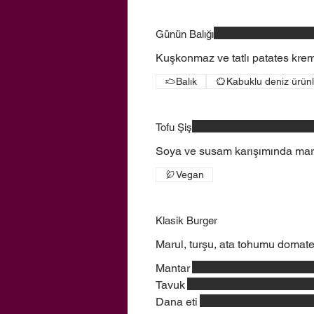
Günün Balığı
Kuşkonmaz ve tatlı patates krem
Balık
Kabuklu deniz ürünl
Tofu Şiş
Soya ve susam karışımında marin
Vegan
Klasik Burger
Marul, turşu, ata tohumu domate
Mantar
Tavuk
Dana eti