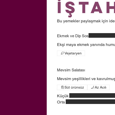
İşta
Bu yemekler paylaşmak için ide
Ekmek ve Dip Sos
Ekşi maya ekmek yanında humus
Vejetaryen
Mevsim Salatası
Mevsim yeşillikleri ve kavrulmuş
Süt ürünsüz
Az Acılı
Küçük
Orta