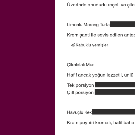
Üzerinde ahududu reçeli ve çilek 
Limonlu Mereng Turta
Krem şanti ile sevis edilen antep
Kabuklu yemişler
Çikolatalı Mus
Hafif ancak yoğun lezzetli, ünlü 
Tek porsiyon
Çift porsiyon
Havuçlu Kek
Krem peyniri kremalı, hafif baha