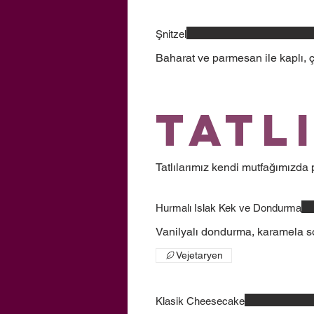
Şnitzel
Baharat ve parmesan ile kaplı, çıt
Tatl
Tatlılarımız kendi mutfağımızda p
Hurmalı Islak Kek ve Dondurma
Vanilyalı dondurma, karamela sosu
Vejetaryen
Klasik Cheesecake