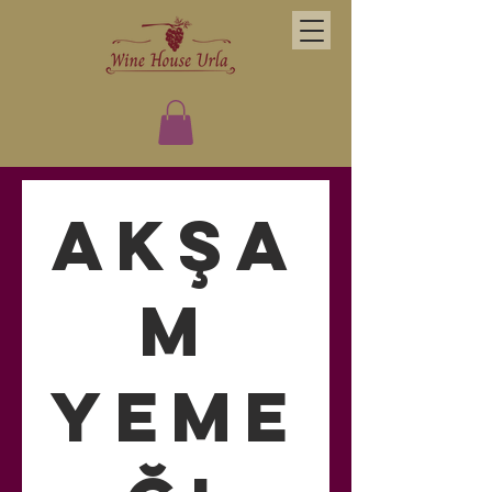
Akşa
m
Yeme