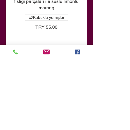
fıstığı parçaları ile süslü limonlu
mereng
Kabuklu yemişler
TRY 55.00
Çikolatalı Mus
Hafif ancak yoğun lezzetli, ünlü
çikolatalı mus tatlımız
Tek porsiyon
TRY 40.00