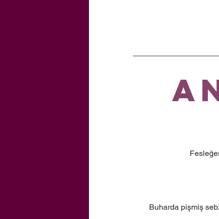
A
Fesleğen
Buharda pişmiş sebze