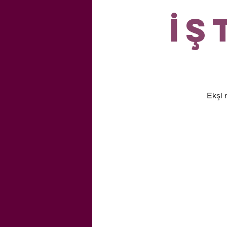
İş
Ekşi 