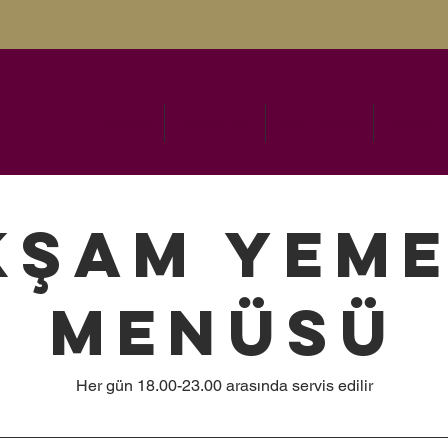
Home
About Us
Yeni Sayfa
More...
kşam Yeme
Menüsü
Her gün 18.00-23.00 arasında servis edilir