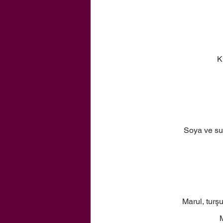
K
Soya ve su
Marul, turş