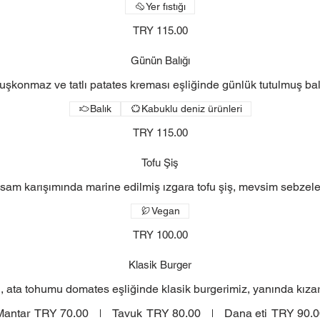
Yer fıstığı
TRY 115.00
Günün Balığı
uşkonmaz ve tatlı patates kreması eşliğinde günlük tutulmuş bal
Balık
Kabuklu deniz ürünleri
TRY 115.00
Tofu Şiş
sam karışımında marine edilmiş ızgara tofu şiş, mevsim sebzeler
Vegan
TRY 100.00
Klasik Burger
u, ata tohumu domates eşliğinde klasik burgerimiz, yanında kıza
Mantar
TRY 70.00
Tavuk
TRY 80.00
Dana eti
TRY 90.0