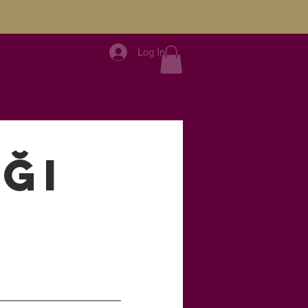
Log In
ği