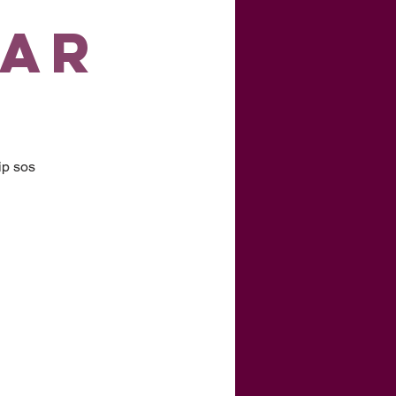
lar
ip sos