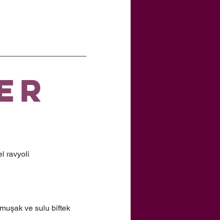
er
l ravyoli
umuşak ve sulu biftek