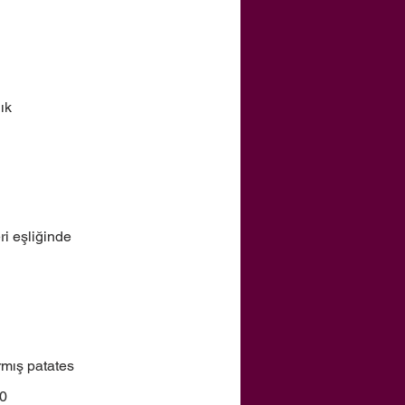
ık
i eşliğinde
rmış patates
0