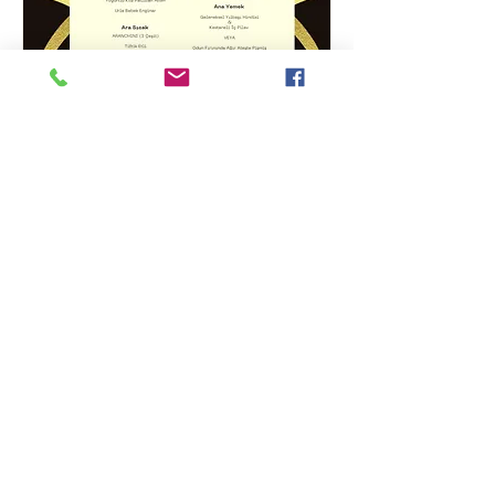
2023 Yılbaşı Partisi
31 Ara Cmt
Daha Fazla Bilgi
Bilgiler
Rüstem Mahallesi Sefa So
kak No :
13 35437
İzmir
(0850) 216 94 63
© 2019 Wine House Urla