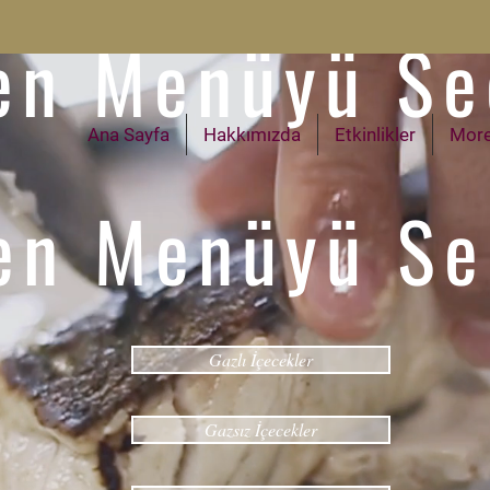
en Menüyü Se
Ana Sayfa
Hakkımızda
Etkinlikler
More
en Menüyü Se
Gazlı İçecekler
Gazsız İçecekler