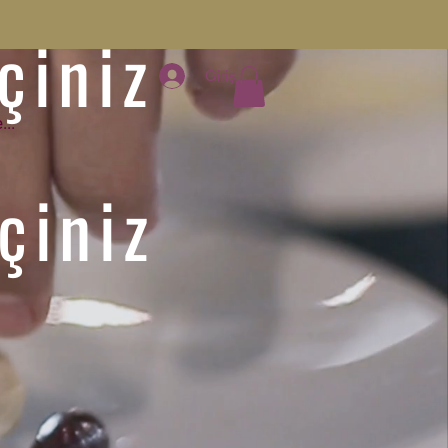
çiniz
Giriş
...
çiniz