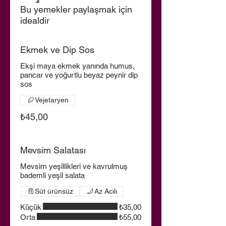
Bu yemekler paylaşmak için
idealdir
Ekmek ve Dip Sos
Ekşi maya ekmek yanında humus,
pancar ve yoğurtlu beyaz peynir dip
sos
Vejetaryen
₺45,00
Mevsim Salatası
Mevsim yeşillikleri ve kavrulmuş
bademli yeşil salata
Süt ürünsüz
Az Acılı
Küçük
₺35,00
Orta
₺55,00