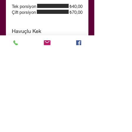
Tek porsiyon
₺40,00
Çift porsiyon
₺70,00
Havuçlu Kek
Krem peyniri kremalı, hafif baharatlı
havuçlu kek
₺55,00
Brownie
Bitter çikolata parçacıklı ve cevizli,
fırından yeni çıkmış brownie
Süt ürünsüz
₺50,00
İçecekler