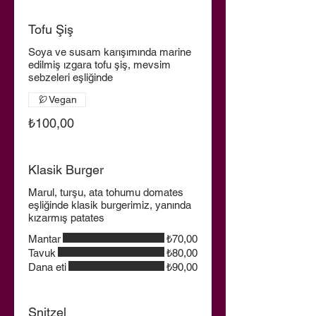
Tofu Şiş
Soya ve susam karışımında marine
edilmiş ızgara tofu şiş, mevsim
sebzeleri eşliğinde
Vegan
₺100,00
Klasik Burger
Marul, turşu, ata tohumu domates
eşliğinde klasik burgerimiz, yanında
kızarmış patates
Mantar
₺70,00
Tavuk
₺80,00
Dana eti
₺90,00
Şnitzel