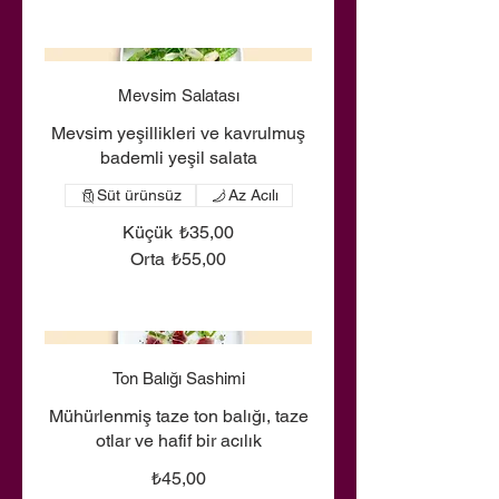
Mevsim Salatası
Mevsim yeşillikleri ve kavrulmuş
bademli yeşil salata
Süt ürünsüz
Az Acılı
Küçük
₺35,00
Orta
₺55,00
Ton Balığı Sashimi
Mühürlenmiş taze ton balığı, taze
otlar ve hafif bir acılık
₺45,00