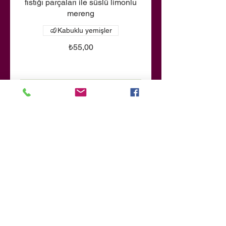
fıstığı parçaları ile süslü limonlu
mereng
Kabuklu yemişler
₺55,00
Çikolatalı Mus
Hafif ancak yoğun lezzetli, ünlü
çikolatalı mus tatlımız
Tek porsiyon
₺40,00