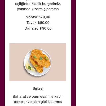
eşliğinde klasik burgerimiz,
yanında kızarmış patates
Mantar
₺70,00
Tavuk
₺80,00
Dana eti
₺90,00
Şnitzel
Baharat ve parmesan ile kaplı,
çıtır çıtır ve altın gibi kızarmış