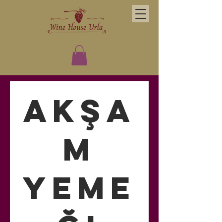
Akşa
m
Yeme