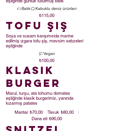
eşliğinde günlük tutulmuş balık
Balık
Kabuklu deniz ürünleri
₺115,00
Tofu Şiş
Soya ve susam karışımında marine
edilmiş ızgara tofu şiş, mevsim sebzeleri
eşliğinde
Vegan
₺100,00
Klasik
Burger
Marul, turşu, ata tohumu domates
eşliğinde klasik burgerimiz, yanında
kızarmış patates
Mantar
Tavuk
₺70,00
₺80,00
Dana eti
₺90,00
Şnitzel