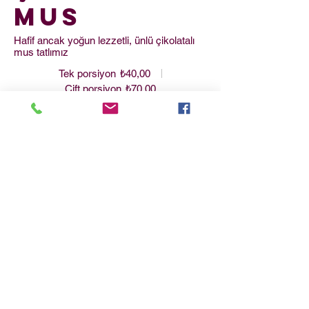
Mus
Hafif ancak yoğun lezzetli, ünlü çikolatalı
mus tatlımız
Tek porsiyon
₺40,00
Çift porsiyon
₺70,00
Havuçlu
Kek
Krem peyniri kremalı, hafif baharatlı
havuçlu kek
₺55,00
Brownie
Bitter çikolata parçacıklı ve cevizli, fırından
yeni çıkmış brownie
Süt ürünsüz
₺50,00