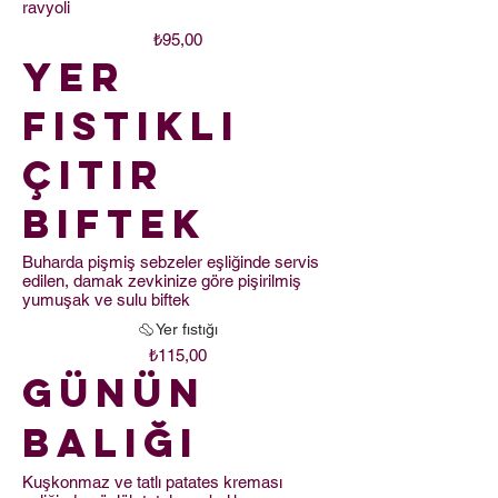
ravyoli
₺95,00
Yer
Fıstıklı
Çıtır
Biftek
Buharda pişmiş sebzeler eşliğinde servis
edilen, damak zevkinize göre pişirilmiş
yumuşak ve sulu biftek
Yer fıstığı
₺115,00
Günün
Balığı
Kuşkonmaz ve tatlı patates kreması