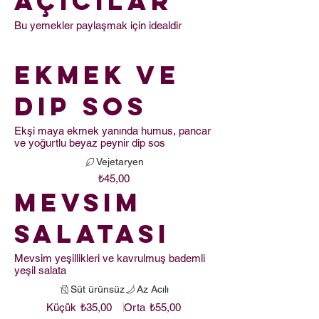
Açıcılar
Bu yemekler paylaşmak için idealdir
Ekmek ve
Dip Sos
Ekşi maya ekmek yanında humus, pancar
ve yoğurtlu beyaz peynir dip sos
Vejetaryen
₺45,00
Mevsim
Salatası
Mevsim yeşillikleri ve kavrulmuş bademli
yeşil salata
Süt ürünsüz
Az Acılı
Küçük
Orta
₺35,00
₺55,00