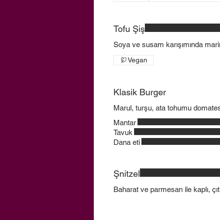
Tofu Şiş
Soya ve susam karışımında marine
Vegan
Klasik Burger
Marul, turşu, ata tohumu domates
Mantar
Tavuk
Dana eti
Şnitzel
Baharat ve parmesan ile kaplı, çıtır