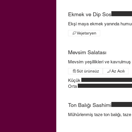
Ekmek ve Dip Sos
Ekşi maya ekmek yanında humus,
Vejetaryen
Mevsim Salatası
Mevsim yeşillikleri ve kavrulmuş 
Süt ürünsüz
Az Acılı
Küçük
Orta
Ton Balığı Sashimi
Mühürlenmiş taze ton balığı, taze ot