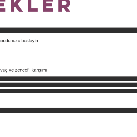
ekler
vücudunuzu besleyin
avuç ve zencefil karışımı