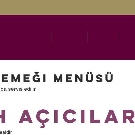
Ana Sayfa
Hakkımızda
Etkinlikler
More
Yemeği Menüsü
a servis edilir
h Açıcıla
ealdir