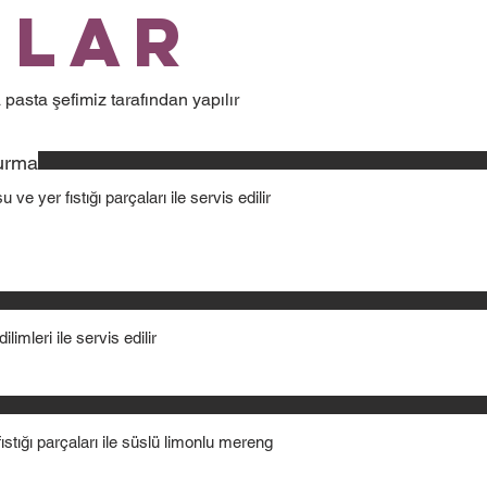
ılar
 pasta şefimiz tarafından yapılır
durma
e yer fıstığı parçaları ile servis edilir
imleri ile servis edilir
ıstığı parçaları ile süslü limonlu mereng