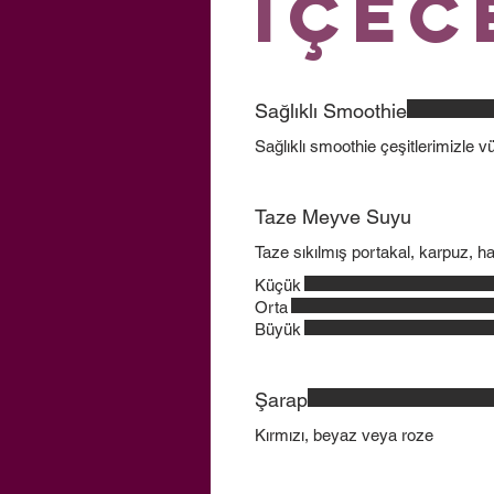
İçec
Sağlıklı Smoothie
Sağlıklı smoothie çeşitlerimizle 
Taze Meyve Suyu
Taze sıkılmış portakal, karpuz, h
Küçük
Orta
Büyük
Şarap
Kırmızı, beyaz veya roze